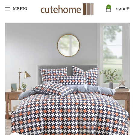
0
МЕНЮ
0,00
₽