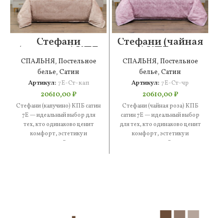
Стефани
Стефани (чайная
(капучино) КПБ
роза) КПБ сатин
сатин 7Е
7Е
СПАЛЬНЯ
,
Постельное
СПАЛЬНЯ
,
Постельное
белье
,
Сатин
белье
,
Сатин
Артикул:
7Е-Ст-кап
Артикул:
7Е-Ст-чр
20610,00
₽
20610,00
₽
Стефани (капучино) КПБ сатин
Стефани (чайная роза) КПБ
7Е — идеальный выбор для
сатин 7Е — идеальный выбор
тех, кто одинаково ценит
для тех, кто одинаково ценит
комфорт, эстетику и
комфорт, эстетику и
практичность. В составе —
практичность. В составе