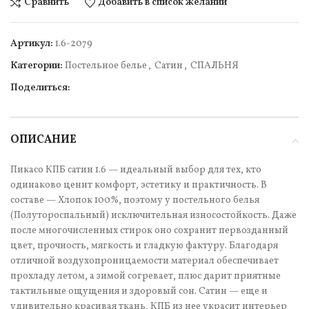
Сравнить
Добавить в список желаний
Артикул:
1.6-2079
Категории:
Постельное белье
,
Сатин
,
СПАЛЬНЯ
Поделиться:
ОПИСАНИЕ
Пикасо КПБ сатин 1.6 — идеальный выбор для тех, кто
одинаково ценит комфорт, эстетику и практичность. В
составе — Хлопок 100%, поэтому у постельного белья
(Полутороспальный) исключительная износостойкость. Даже
после многочисленных стирок оно сохранит первозданный
цвет, прочность, мягкость и гладкую фактуру. Благодаря
отличной воздухопроницаемости материал обеспечивает
прохладу летом, а зимой согревает, плюс дарит приятные
тактильные ощущения и здоровый сон. Сатин — еще и
удивительно красивая ткань, КПБ из нее украсит интерьер