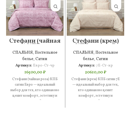
Стефани (чайная
Стефани (крем)
роза) КПБ сатин
КПБ сатин 7Е
Евро
СПАЛЬНЯ
,
Постельное
СПАЛЬНЯ
,
Постельное
белье
,
Сатин
белье
,
Сатин
Артикул:
Евро-Ст-чр
Артикул:
7Е-Ст-кр
16500,00
₽
20610,00
₽
Стефани (чайная роза) КПБ
Стефани (крем) КПБ сатин 7Е
сатин Евро — идеальный
— идеальный выбор для тех,
выбор для тех, кто одинаково
кто одинаково ценит
ценит комфорт, эстетику и
комфорт, эстетику и
практичность. В составе
практичность. В составе —