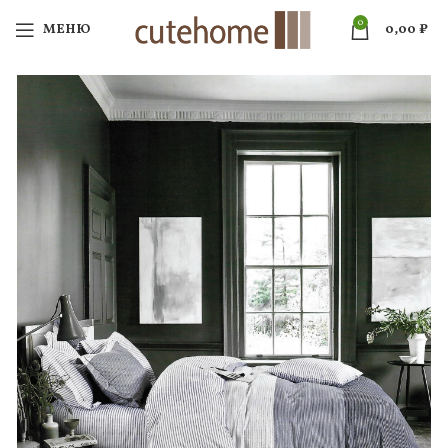
0
МЕНЮ
0,00
₽