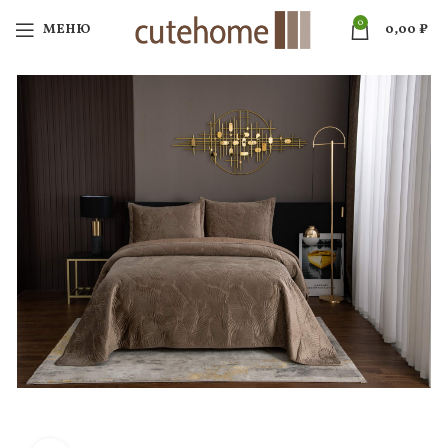
0
МЕНЮ
0,00
₽