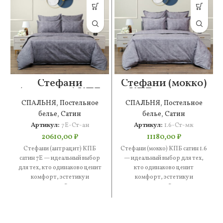
Стефани
Стефани (мокко)
(антрацит) КПБ
КПБ сатин 1.6
сатин 7Е
СПАЛЬНЯ
,
Постельное
СПАЛЬНЯ
,
Постельное
белье
,
Сатин
белье
,
Сатин
Артикул:
7Е-Ст-ан
Артикул:
1.6-Ст-мк
20610,00
₽
11180,00
₽
Стефани (антрацит) КПБ
Стефани (мокко) КПБ сатин 1.6
сатин 7Е — идеальный выбор
— идеальный выбор для тех,
для тех, кто одинаково ценит
кто одинаково ценит
комфорт, эстетику и
комфорт, эстетику и
практичность. В составе —
практичность. В составе —