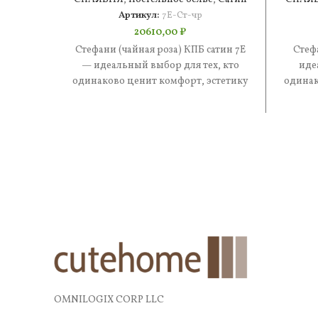
Артикул:
7Е-Ст-чр
20610,00
₽
Стефани (чайная роза) КПБ сатин 7Е
Стеф
— идеальный выбор для тех, кто
иде
одинаково ценит комфорт, эстетику
одинак
и практичность. В составе
и 
OMNILOGIX CORP LLC