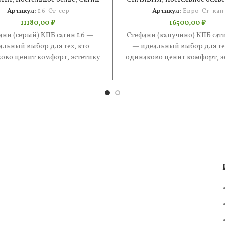
Артикул:
1.6-Ст-сер
Артикул:
Евро-Ст-кап
11180,00
₽
16500,00
₽
ани (серый) КПБ сатин 1.6 —
Стефани (капучино) КПБ сат
альный выбор для тех, кто
— идеальный выбор для тех
ово ценит комфорт, эстетику
одинаково ценит комфорт, э
практичность. В составе —
и практичность. В состав