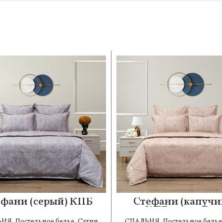
фани (серый) КПБ
Стефани (капучи
сатин 1.6
КПБ сатин Евр
ЬНЯ
,
Постельное белье
,
Сатин
СПАЛЬНЯ
,
Постельное белье