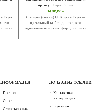
Артикул:
Евро-Ст-син
16500,00
₽
ин Евро
Стефани (синий) КПБ сатин Евро —
Стефа
, кто
идеальный выбор для тех, кто
иде
стетику
одинаково ценит комфорт, эстетику
одинак
е —
и практичность. В составе —
и п
ИНФОРМАЦИЯ
ПОЛЕЗНЫЕ ССЫЛКИ
Главная
Контактная
информация
О нас
Гарантии
Связаться с нами