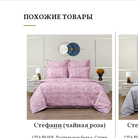
ПОХОЖИЕ ТОВАРЫ
Стефани (чайная роза)
Сте
КПБ сатин 7Е
СПАЛЬНЯ
,
Постельное белье
,
Сатин
СПАЛ