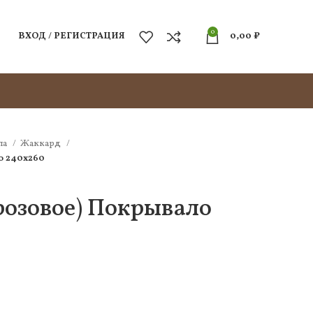
0
ВХОД / РЕГИСТРАЦИЯ
0,00
₽
ла
Жаккард
о 240х260
розовое) Покрывало