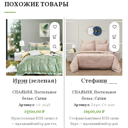
ПОХОЖИЕ ТОВАРЫ
Ирэн (зеленая)
Стефани
КПБ сатин 1.6
(капучино) КПБ
сатин Евро
СПАЛЬНЯ
,
Постельное
СПАЛЬНЯ
,
Постельное
белье
,
Сатин
белье
,
Сатин
Артикул:
1.6-5648
Артикул:
Евро-Ст-кап
13700,00
₽
16500,00
₽
Ирэн (зеленая) КПБ сатин 1.6
Стефани (капучино) КПБ сатин
— идеальный выбор для тех,
Евро — идеальный выбор для