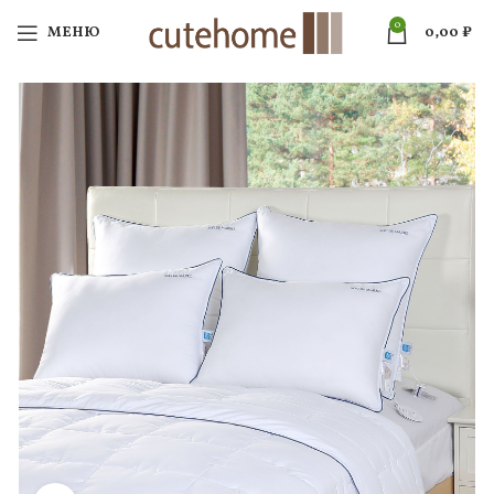
0
МЕНЮ
0,00
₽