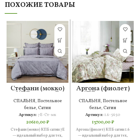
ПОХОЖИЕ ТОВАРЫ
Стефани (мокко)
Аргона (фиолет)
КПБ сатин 7Е
КПБ сатин 1.6
СПАЛЬНЯ
,
Постельное
СПАЛЬНЯ
,
Постельное
белье
,
Сатин
белье
,
Сатин
Артикул:
7Е-Ст-мк
Артикул:
1.6-5650
20610,00
₽
13700,00
₽
Стефани (мокко) КПБ сатин 7Е
Аргона (фиолет) КПБ сатин 1.6
— идеальный выбор для тех,
— идеальный выбор для тех,