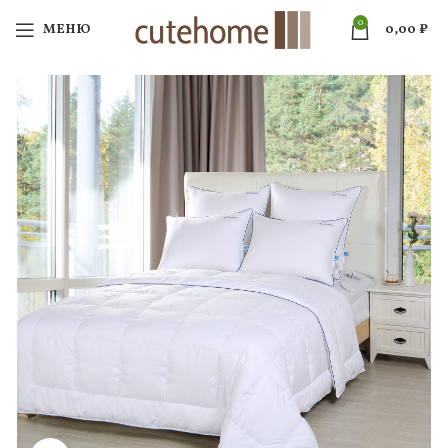
0
МЕНЮ
0,00
₽