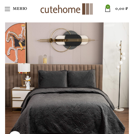
0
МЕНЮ
0,00
₽