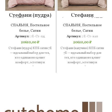
Стефани (пудра)
Стефани
КПБ сатин 7Е
(капучино) КПБ
сатин 7Е
СПАЛЬНЯ
,
Постельное
СПАЛЬНЯ
,
Постельное
белье
,
Сатин
белье
,
Сатин
Артикул:
7Е-Ст-пд
Артикул:
7Е-Ст-кап
20610,00
₽
20610,00
₽
Стефани (пудра) КПБ сатин 7Е
Стефани (капучино) КПБ сатин
— идеальный выбор для тех,
7Е — идеальный выбор для
кто одинаково ценит
тех, кто одинаково ценит
комфорт, эстетику и
комфорт, эстетику и
практичность. В составе —
практичность. В составе —