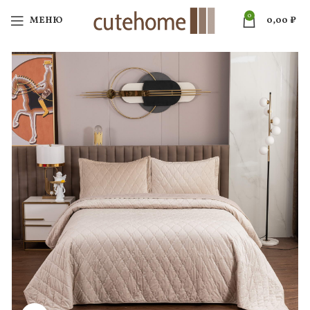
0
МЕНЮ
0,00
₽