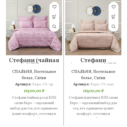
Стефани (чайная
Стефани
роза) КПБ сатин
(капучино) КПБ
Евро
сатин Евро
СПАЛЬНЯ
,
Постельное
СПАЛЬНЯ
,
Постельное
белье
,
Сатин
белье
,
Сатин
Артикул:
Евро-Ст-чр
Артикул:
Евро-Ст-кап
16500,00
₽
16500,00
₽
Стефани (чайная роза) КПБ
Стефани (капучино) КПБ сатин
сатин Евро — идеальный
Евро — идеальный выбор для
выбор для тех, кто одинаково
тех, кто одинаково ценит
ценит комфорт, эстетику и
комфорт, эстетику и
практичность. В составе
практичность. В составе —