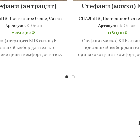
ефани (антрацит)
Стефани (мокко)
КПБ сатин 7Е
сатин 1.6
ЬНЯ
,
Постельное белье
,
Сатин
СПАЛЬНЯ
,
Постельное белье
Артикул:
7Е-Ст-ан
Артикул:
1.6-Ст-мк
20610,00
₽
11180,00
₽
и (антрацит) КПБ сатин 7Е —
Стефани (мокко) КПБ сатин
альный выбор для тех, кто
идеальный выбор для тех,
ово ценит комфорт, эстетику
одинаково ценит комфорт, э
практичность. В составе —
и практичность. В состав