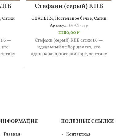
 КПБ
Стефани (серый) КПБ
Ст
сатин 1.6
,
Сатин
СПАЛЬНЯ
,
Постельное белье
,
Сатин
СПАЛ
Артикул:
1.6-Ст-сер
11180,00
₽
 1.6 —
Стефани (серый) КПБ сатин 1.6 —
Стеф
 кто
идеальный выбор для тех, кто
иде
стетику
одинаково ценит комфорт, эстетику
одинак
е —
и практичность. В составе —
и п
ИНФОРМАЦИЯ
ПОЛЕЗНЫЕ ССЫЛКИ
Главная
Контактная