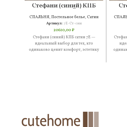
Стефани (синий) КПБ
Ст
сатин 7Е
СПАЛЬНЯ
,
Постельное белье
,
Сатин
СПАЛ
Артикул:
7Е-Ст-син
20610,00
₽
Стефани (синий) КПБ сатин 7Е —
Стефан
идеальный выбор для тех, кто
иде
одинаково ценит комфорт, эстетику
одинак
и практичность. В составе —
и 