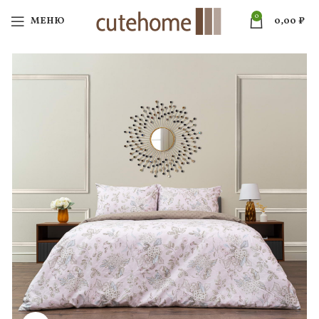
0
МЕНЮ
0,00
₽