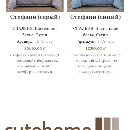
Стефани (серый)
Стефани (синий)
КПБ сатин 7Е
КПБ сатин 1.6
СПАЛЬНЯ
,
Постельное
СПАЛЬНЯ
,
Постельное
белье
,
Сатин
белье
,
Сатин
Артикул:
7Е-Ст-сер
Артикул:
1.6-Ст-син
20610,00
₽
11180,00
₽
Стефани (серый) КПБ сатин 7Е
Стефани (синий) КПБ сатин 1.6
— идеальный выбор для тех,
— идеальный выбор для тех,
кто одинаково ценит
кто одинаково ценит
комфорт, эстетику и
комфорт, эстетику и
практичность. В составе —
практичность. В составе —