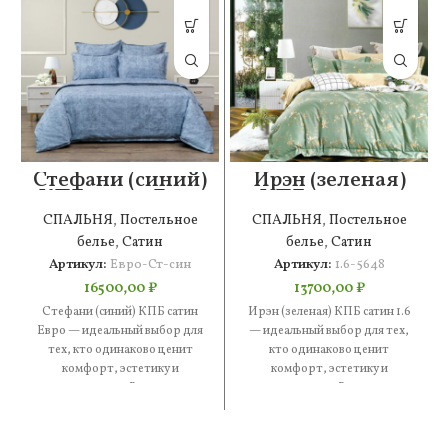
Стефани (синий)
Ирэн (зеленая)
КПБ сатин Евро
КПБ сатин 1.6
СПАЛЬНЯ
,
Постельное
СПАЛЬНЯ
,
Постельное
белье
,
Сатин
белье
,
Сатин
Артикул:
Евро-Ст-син
Артикул:
1.6-5648
16500,00
₽
13700,00
₽
Стефани (синий) КПБ сатин
Ирэн (зеленая) КПБ сатин 1.6
Евро — идеальный выбор для
— идеальный выбор для тех,
тех, кто одинаково ценит
кто одинаково ценит
комфорт, эстетику и
комфорт, эстетику и
практичность. В составе —
практичность. В составе —