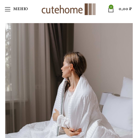
0
МЕНЮ
0,00
₽