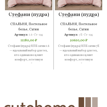
Стефани (пудра)
Стефани (пудра)
КПБ сатин 1.6
КПБ сатин 7Е
СПАЛЬНЯ
,
Постельное
СПАЛЬНЯ
,
Постельное
белье
,
Сатин
белье
,
Сатин
Артикул:
1.6-Ст-пд
Артикул:
7Е-Ст-пд
11180,00
₽
20610,00
₽
Стефани (пудра) КПБ сатин 1.6
Стефани (пудра) КПБ сатин 7Е
— идеальный выбор для тех,
— идеальный выбор для тех,
кто одинаково ценит
кто одинаково ценит
комфорт, эстетику и
комфорт, эстетику и
практичность. В составе —
практичность. В составе —