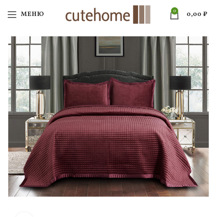
0
МЕНЮ
0,00
₽