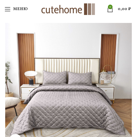
0
МЕНЮ
0,00
₽