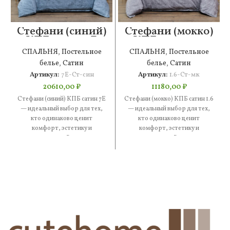
Стефани (синий)
Стефани (мокко)
КПБ сатин 7Е
КПБ сатин 1.6
СПАЛЬНЯ
,
Постельное
СПАЛЬНЯ
,
Постельное
белье
,
Сатин
белье
,
Сатин
Артикул:
7Е-Ст-син
Артикул:
1.6-Ст-мк
20610,00
₽
11180,00
₽
Стефани (синий) КПБ сатин 7Е
Стефани (мокко) КПБ сатин 1.6
— идеальный выбор для тех,
— идеальный выбор для тех,
кто одинаково ценит
кто одинаково ценит
комфорт, эстетику и
комфорт, эстетику и
практичность. В составе —
практичность. В составе —