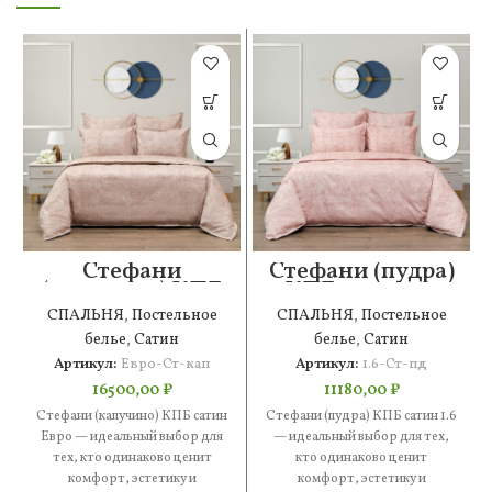
Стефани
Стефани (пудра)
(капучино) КПБ
КПБ сатин 1.6
сатин Евро
СПАЛЬНЯ
,
Постельное
СПАЛЬНЯ
,
Постельное
белье
,
Сатин
белье
,
Сатин
Артикул:
Евро-Ст-кап
Артикул:
1.6-Ст-пд
16500,00
₽
11180,00
₽
Стефани (капучино) КПБ сатин
Стефани (пудра) КПБ сатин 1.6
Евро — идеальный выбор для
— идеальный выбор для тех,
тех, кто одинаково ценит
кто одинаково ценит
комфорт, эстетику и
комфорт, эстетику и