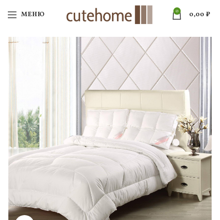
0
МЕНЮ
0,00
₽