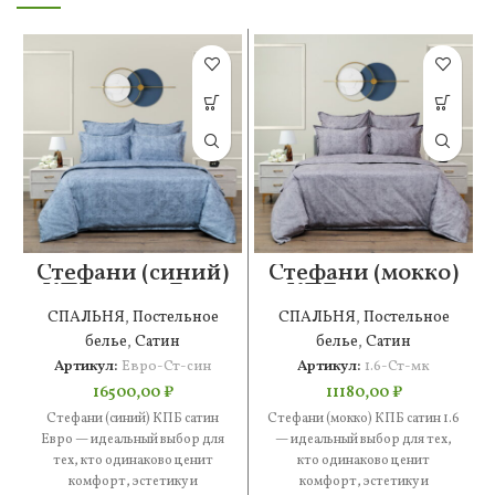
Стефани (синий)
Стефани (мокко)
КПБ сатин Евро
КПБ сатин 1.6
СПАЛЬНЯ
,
Постельное
СПАЛЬНЯ
,
Постельное
белье
,
Сатин
белье
,
Сатин
Артикул:
Евро-Ст-син
Артикул:
1.6-Ст-мк
16500,00
₽
11180,00
₽
Стефани (синий) КПБ сатин
Стефани (мокко) КПБ сатин 1.6
Евро — идеальный выбор для
— идеальный выбор для тех,
тех, кто одинаково ценит
кто одинаково ценит
комфорт, эстетику и
комфорт, эстетику и