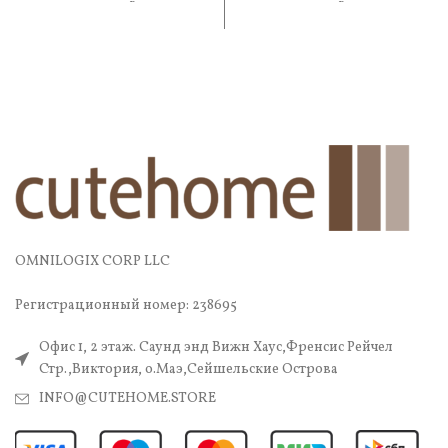
практичность. В составе —
практичность. В составе —
OMNILOGIX CORP LLC
Регистрационный номер: 238695
Офис 1, 2 этаж. Саунд энд Вижн Хаус,Френсис Рейчел
Стр.,Виктория, о.Маэ,Сейшельские Острова
INFO@CUTEHOME.STORE