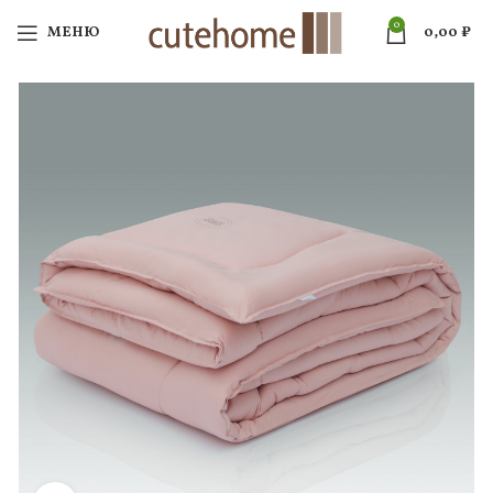
0
МЕНЮ
0,00
₽