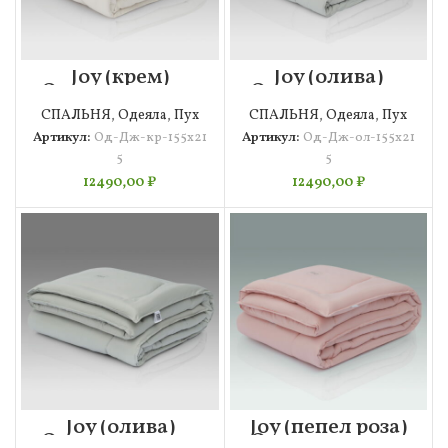
Joy (крем)
Joy (олива)
Одеяло 155х215
Одеяло 155х215
СПАЛЬНЯ
,
Одеяла
,
Пух
СПАЛЬНЯ
,
Одеяла
,
Пух
Артикул:
Од-Дж-кр-155х21
Артикул:
Од-Дж-ол-155х21
5
5
12490,00
₽
12490,00
₽
Joy (олива)
Joy (пепел роза)
Одеяло 195х215
Одеяло 155х215