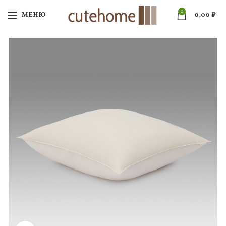
0
МЕНЮ
0,00
₽