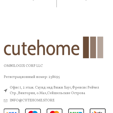
практичность. В составе —
практичность. В составе —
OMNILOGIX CORP LLC
Регистрационный номер: 238695
Офис 1, 2 этаж. Саунд энд Вижн Хаус,Френсис Рейчел
Стр.,Виктория, о.Маэ,Сейшельские Острова
INFO@CUTEHOME.STORE