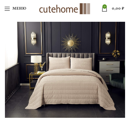
0
МЕНЮ
0,00
₽