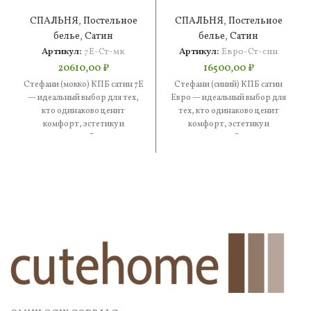
КПБ сатин 7Е
КПБ сатин Евро
СПАЛЬНЯ
,
Постельное
СПАЛЬНЯ
,
Постельное
белье
,
Сатин
белье
,
Сатин
Артикул:
7Е-Ст-мк
Артикул:
Евро-Ст-син
20610,00
₽
16500,00
₽
Стефани (мокко) КПБ сатин 7Е
Стефани (синий) КПБ сатин
— идеальный выбор для тех,
Евро — идеальный выбор для
кто одинаково ценит
тех, кто одинаково ценит
комфорт, эстетику и
комфорт, эстетику и
практичность. В составе —
практичность. В составе —