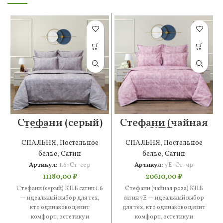
Стефани (серый)
Стефани (чайная
КПБ сатин 1.6
роза) КПБ сатин
7Е
СПАЛЬНЯ
,
Постельное
СПАЛЬНЯ
,
Постельное
белье
,
Сатин
белье
,
Сатин
Артикул:
1.6-Ст-сер
Артикул:
7Е-Ст-чр
11180,00
₽
20610,00
₽
Стефани (серый) КПБ сатин 1.6
Стефани (чайная роза) КПБ
— идеальный выбор для тех,
сатин 7Е — идеальный выбор
кто одинаково ценит
для тех, кто одинаково ценит
комфорт, эстетику и
комфорт, эстетику и