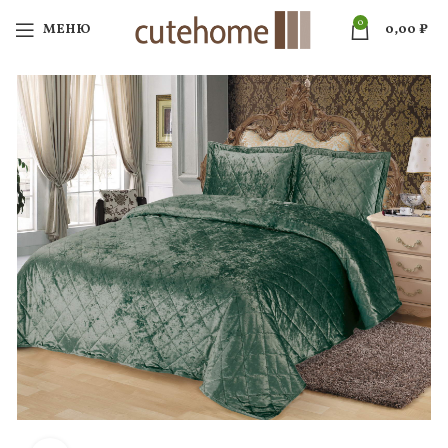
0
МЕНЮ
0,00
₽