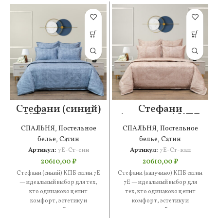
Стефани (синий)
Стефани
КПБ сатин 7Е
(капучино) КПБ
сатин 7Е
СПАЛЬНЯ
,
Постельное
СПАЛЬНЯ
,
Постельное
белье
,
Сатин
белье
,
Сатин
Артикул:
7Е-Ст-син
Артикул:
7Е-Ст-кап
20610,00
₽
20610,00
₽
Стефани (синий) КПБ сатин 7Е
Стефани (капучино) КПБ сатин
— идеальный выбор для тех,
7Е — идеальный выбор для
кто одинаково ценит
тех, кто одинаково ценит
комфорт, эстетику и
комфорт, эстетику и
практичность. В составе —
практичность. В составе —