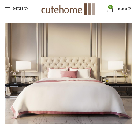
0
МЕНЮ
0,00
₽