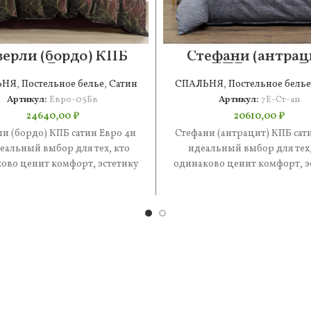
верли (бордо) КПБ
Стефани (антрац
сатин Евро 4н
КПБ сатин 7Е
ЬНЯ
,
Постельное белье
,
Сатин
СПАЛЬНЯ
,
Постельное белье
Артикул:
Евро-05Бв
Артикул:
7Е-Ст-ан
24640,00
₽
20610,00
₽
и (бордо) КПБ сатин Евро 4н
Стефани (антрацит) КПБ сат
еальный выбор для тех, кто
идеальный выбор для тех,
ово ценит комфорт, эстетику
одинаково ценит комфорт, э
 практичность. В составе
и практичность. В состав