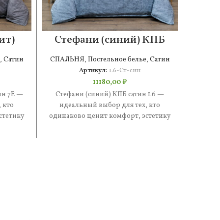
ит)
Стефани (синий) КПБ
Сте
сатин 1.6
,
Сатин
СПАЛЬНЯ
,
Постельное белье
,
Сатин
СПАЛ
Артикул:
1.6-Ст-син
11180,00
₽
ин 7Е —
Стефани (синий) КПБ сатин 1.6 —
Стеф
 кто
идеальный выбор для тех, кто
иде
стетику
одинаково ценит комфорт, эстетику
одинак
е —
и практичность. В составе —
и п