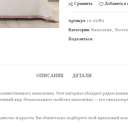
Сравнить
Добавить в
Артикул:
1.6-011Фл
Категории:
Макосатин
,
Постел
Поделиться:
чить
ОПИСАНИЕ
ДЕТАЛИ
окачественного макосатина. Этот материал обладает рядом важных
шний вид. Немаловажное свойство макосатина — его гипоаллерге
ачество и красота. Вы обязательно подберете свой идеальный ком