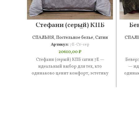
Стефани (серый) КПБ
Бе
сатин 7Е
СПАЛЬНЯ
,
Постельное белье
,
Сатин
СПАЛ
Артикул:
7Е-Ст-сер
20610,00
₽
Стефани (серый) КПБ сатин 7Е —
Беверл
идеальный выбор для тех, кто
— ид
одинаково ценит комфорт, эстетику
одинак
и практичность. В составе —
и