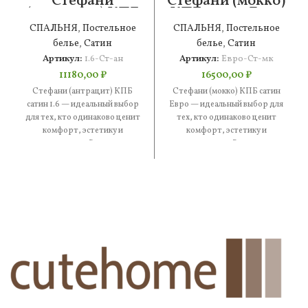
Стефани
Стефани (мокко)
(антрацит) КПБ
КПБ сатин Евро
сатин 1.6
СПАЛЬНЯ
,
Постельное
СПАЛЬНЯ
,
Постельное
белье
,
Сатин
белье
,
Сатин
Артикул:
1.6-Ст-ан
Артикул:
Евро-Ст-мк
11180,00
₽
16500,00
₽
Стефани (антрацит) КПБ
Стефани (мокко) КПБ сатин
сатин 1.6 — идеальный выбор
Евро — идеальный выбор для
для тех, кто одинаково ценит
тех, кто одинаково ценит
комфорт, эстетику и
комфорт, эстетику и
практичность. В составе —
практичность. В составе —