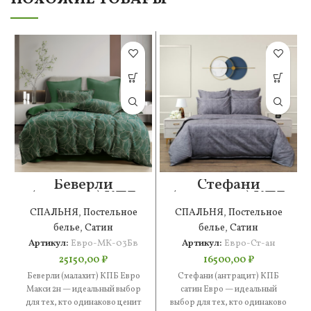
Беверли
Стефани
(малахит) КПБ
(антрацит) КПБ
Евро Макси 2н
сатин Евро
СПАЛЬНЯ
,
Постельное
СПАЛЬНЯ
,
Постельное
белье
,
Сатин
белье
,
Сатин
Артикул:
Евро-МК-03Бв
Артикул:
Евро-Ст-ан
25150,00
₽
16500,00
₽
Беверли (малахит) КПБ Евро
Стефани (антрацит) КПБ
Макси 2н — идеальный выбор
сатин Евро — идеальный
для тех, кто одинаково ценит
выбор для тех, кто одинаково