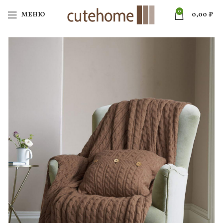
0
МЕНЮ
0,00
₽