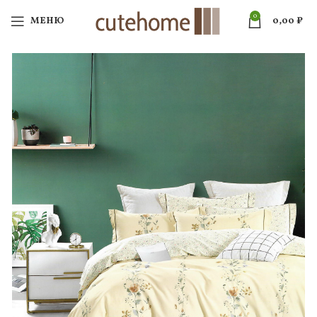
0
МЕНЮ
0,00
₽