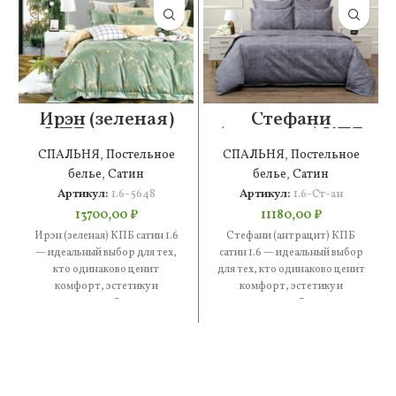
Ирэн (зеленая)
Стефани
КПБ сатин 1.6
(антрацит) КПБ
сатин 1.6
СПАЛЬНЯ
,
Постельное
СПАЛЬНЯ
,
Постельное
белье
,
Сатин
белье
,
Сатин
Артикул:
1.6-5648
Артикул:
1.6-Ст-ан
13700,00
₽
11180,00
₽
Ирэн (зеленая) КПБ сатин 1.6
Стефани (антрацит) КПБ
— идеальный выбор для тех,
сатин 1.6 — идеальный выбор
кто одинаково ценит
для тех, кто одинаково ценит
комфорт, эстетику и
комфорт, эстетику и
практичность. В составе —
практичность. В составе —