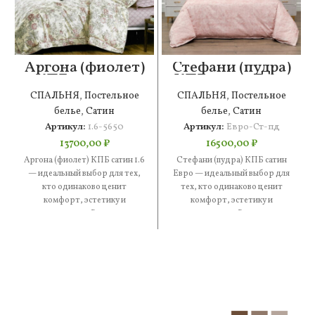
Аргона (фиолет)
Стефани (пудра)
КПБ сатин 1.6
КПБ сатин Евро
СПАЛЬНЯ
,
Постельное
СПАЛЬНЯ
,
Постельное
белье
,
Сатин
белье
,
Сатин
Артикул:
1.6-5650
Артикул:
Евро-Ст-пд
13700,00
₽
16500,00
₽
Аргона (фиолет) КПБ сатин 1.6
Стефани (пудра) КПБ сатин
— идеальный выбор для тех,
Евро — идеальный выбор для
кто одинаково ценит
тех, кто одинаково ценит
комфорт, эстетику и
комфорт, эстетику и
практичность. В составе —
практичность. В составе —