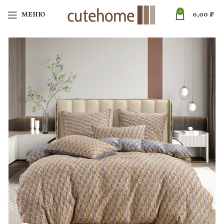
0
МЕНЮ
0,00
₽