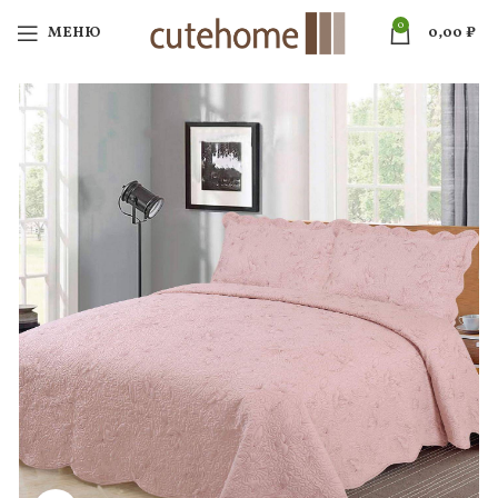
0
МЕНЮ
0,00
₽