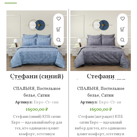
Стефани (синий)
Стефани
КПБ сатин Евро
(антрацит) КПБ
сатин Евро
СПАЛЬНЯ
,
Постельное
СПАЛЬНЯ
,
Постельное
белье
,
Сатин
белье
,
Сатин
Артикул:
Евро-Ст-син
Артикул:
Евро-Ст-ан
16500,00
₽
16500,00
₽
Стефани (синий) КПБ сатин
Стефани (антрацит) КПБ
Евро — идеальный выбор для
сатин Евро — идеальный
тех, кто одинаково ценит
выбор для тех, кто одинаково
комфорт, эстетику и
ценит комфорт, эстетику и