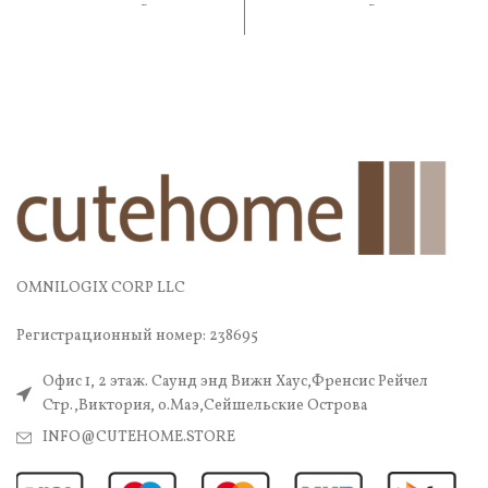
практичность. В составе —
практичность. В составе —
OMNILOGIX CORP LLC
Регистрационный номер: 238695
Офис 1, 2 этаж. Саунд энд Вижн Хаус,Френсис Рейчел
Стр.,Виктория, о.Маэ,Сейшельские Острова
INFO@CUTEHOME.STORE