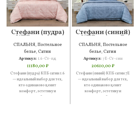
Стефани (пудра)
Стефани (синий)
КПБ сатин 1.6
КПБ сатин 7Е
СПАЛЬНЯ
,
Постельное
СПАЛЬНЯ
,
Постельное
белье
,
Сатин
белье
,
Сатин
Артикул:
1.6-Ст-пд
Артикул:
7Е-Ст-син
11180,00
₽
20610,00
₽
Стефани (пудра) КПБ сатин 1.6
Стефани (синий) КПБ сатин 7Е
— идеальный выбор для тех,
— идеальный выбор для тех,
кто одинаково ценит
кто одинаково ценит
комфорт, эстетику и
комфорт, эстетику и
практичность. В составе —
практичность. В составе —