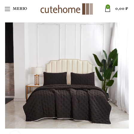
0
МЕНЮ
0,00
₽