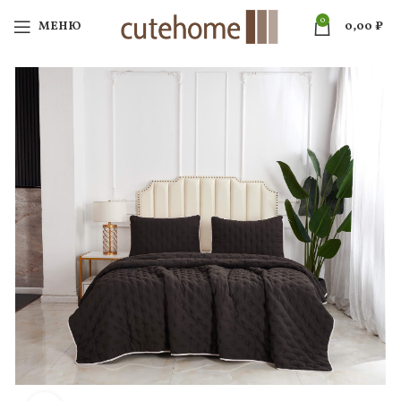
0
МЕНЮ
0,00
₽