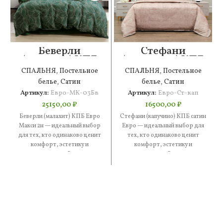
Беверли
Стефани
(малахит) КПБ
(капучино) КПБ
Евро Макси 2н
сатин Евро
СПАЛЬНЯ
,
Постельное
СПАЛЬНЯ
,
Постельное
белье
,
Сатин
белье
,
Сатин
Артикул:
Евро-МК-03Бв
Артикул:
Евро-Ст-кап
25150,00
₽
16500,00
₽
Беверли (малахит) КПБ Евро
Стефани (капучино) КПБ сатин
Макси 2н — идеальный выбор
Евро — идеальный выбор для
для тех, кто одинаково ценит
тех, кто одинаково ценит
комфорт, эстетику и
комфорт, эстетику и
практичность. В составе
практичность. В составе —