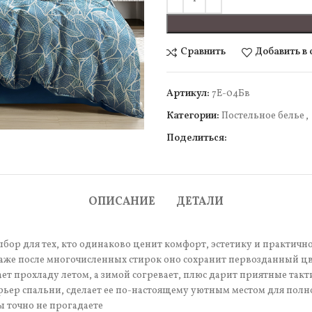
Сравнить
Добавить в
Артикул:
7Е-04Бв
чить
Категории:
Постельное белье
,
Поделиться:
ОПИСАНИЕ
ДЕТАЛИ
бор для тех, кто одинаково ценит комфорт, эстетику и практично
аже после многочисленных стирок оно сохранит первозданный цве
т прохладу летом, а зимой согревает, плюс дарит приятные так
рьер спальни, сделает ее по-настоящему уютным местом для полн
ы точно не прогадаете