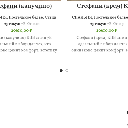
ефани (капучино)
Стефани (крем) 
КПБ сатин 7Е
сатин 7Е
ЬНЯ
,
Постельное белье
,
Сатин
СПАЛЬНЯ
,
Постельное белье
Артикул:
7Е-Ст-кап
Артикул:
7Е-Ст-кр
20610,00
₽
20610,00
₽
и (капучино) КПБ сатин 7Е —
Стефани (крем) КПБ сатин
альный выбор для тех, кто
идеальный выбор для тех,
ово ценит комфорт, эстетику
одинаково ценит комфорт, э
практичность. В составе —
и практичность. В состав