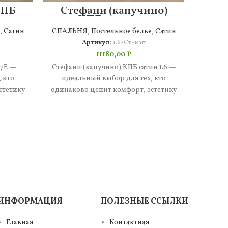
КПБ
Стефани (капучино)
Сте
КПБ сатин 1.6
,
Сатин
СПАЛЬНЯ
,
Постельное белье
,
Сатин
СПАЛ
Артикул:
1.6-Ст-кап
11180,00
₽
 7Е —
Стефани (капучино) КПБ сатин 1.6 —
Стефан
 кто
идеальный выбор для тех, кто
— иде
стетику
одинаково ценит комфорт, эстетику
одинак
е —
и практичность. В составе —
и
ИНФОРМАЦИЯ
ПОЛЕЗНЫЕ ССЫЛКИ
Главная
Контактная