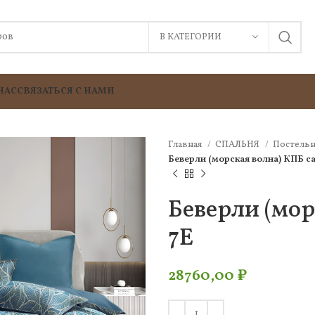
В КАТЕГОРИИ
НАС
СВЯЗАТЬСЯ С НАМИ
Главная
СПАЛЬНЯ
Постельн
Беверли (морская волна) КПБ с
Беверли (мор
7Е
28760,00
₽