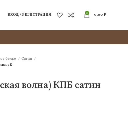
0
ВХОД / РЕГИСТРАЦИЯ
0,00
₽
ое белье
Сатин
атин 7Е
ская волна) КПБ сатин