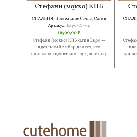
Стефани (мокко) КПБ
Ст
сатин Евро
СПАЛЬНЯ
,
Постельное белье
,
Сатин
СПАЛ
Артикул:
Евро-Ст-мк
16500,00
₽
Стефани (мокко) КПБ сатин Евро —
Стефан
идеальный выбор для тех, кто
иде
одинаково ценит комфорт, эстетику
одинак
и практичность. В составе —
и 