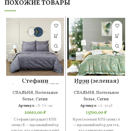
ПОХОЖИЕ ТОВАРЫ
Стефани
Ирэн (зеленая)
(антрацит) КПБ
КПБ сатин 1.6
сатин 7Е
СПАЛЬНЯ
,
Постельное
СПАЛЬНЯ
,
Постельное
белье
,
Сатин
белье
,
Сатин
Артикул:
7Е-Ст-ан
Артикул:
1.6-5648
20610,00
₽
13700,00
₽
Стефани (антрацит) КПБ
Ирэн (зеленая) КПБ сатин 1.6
сатин 7Е — идеальный выбор
— идеальный выбор для тех,
для тех, кто одинаково ценит
кто одинаково ценит