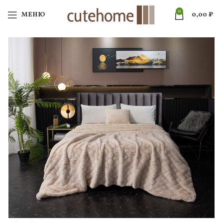
0
МЕНЮ
0,00
₽