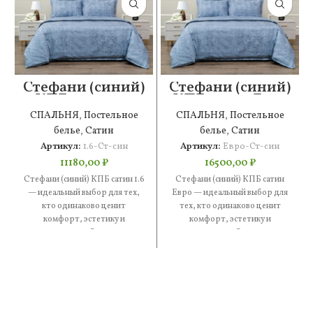
Стефани (синий)
Стефани (синий)
КПБ сатин 1.6
КПБ сатин Евро
СПАЛЬНЯ
,
Постельное
СПАЛЬНЯ
,
Постельное
белье
,
Сатин
белье
,
Сатин
Артикул:
1.6-Ст-син
Артикул:
Евро-Ст-син
11180,00
₽
16500,00
₽
Стефани (синий) КПБ сатин 1.6
Стефани (синий) КПБ сатин
— идеальный выбор для тех,
Евро — идеальный выбор для
кто одинаково ценит
тех, кто одинаково ценит
комфорт, эстетику и
комфорт, эстетику и
практичность. В составе —
практичность. В составе —