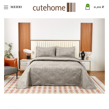
0
МЕНЮ
0,00
₽