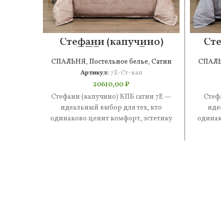
Стефани (капучино)
Сте
КПБ сатин 7Е
СПАЛЬНЯ
,
Постельное белье
,
Сатин
СПАЛ
Артикул:
7Е-Ст-кап
20610,00
₽
Стефани (капучино) КПБ сатин 7Е —
Стеф
идеальный выбор для тех, кто
иде
одинаково ценит комфорт, эстетику
одинак
и практичность. В составе —
и 