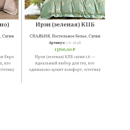
но)
Ирэн (зеленая) КПБ
Сте
о
сатин 1.6
,
Сатин
СПАЛЬНЯ
,
Постельное белье
,
Сатин
СПАЛ
Артикул:
1.6-5648
13700,00
₽
ин Евро
Ирэн (зеленая) КПБ сатин 1.6 —
Стефа
, кто
идеальный выбор для тех, кто
Евро 
стетику
одинаково ценит комфорт, эстетику
кто 
е —
и практичность. В составе —
эстети