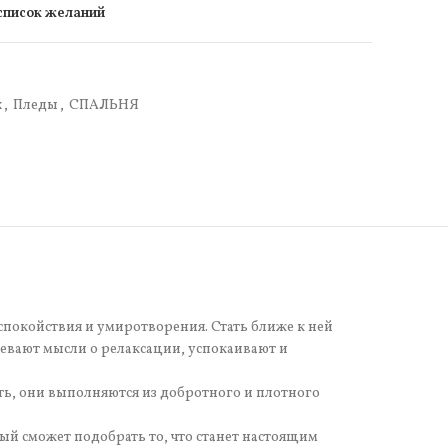
 список желаний
х
,
Пледы
,
СПАЛЬНЯ
спокойствия и умиротворения. Стать ближе к ней
евают мысли о релаксации, успокаивают и
ть, они выполняются из добротного и плотного
й сможет подобрать то, что станет настоящим