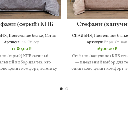
фани (серый) КПБ
Стефани (капучи
сатин 1.6
КПБ сатин Евр
ЬНЯ
,
Постельное белье
,
Сатин
СПАЛЬНЯ
,
Постельное белье
Артикул:
1.6-Ст-сер
Артикул:
Евро-Ст-кап
11180,00
₽
16500,00
₽
ани (серый) КПБ сатин 1.6 —
Стефани (капучино) КПБ сат
альный выбор для тех, кто
— идеальный выбор для тех
ово ценит комфорт, эстетику
одинаково ценит комфорт, э
практичность. В составе —
и практичность. В состав