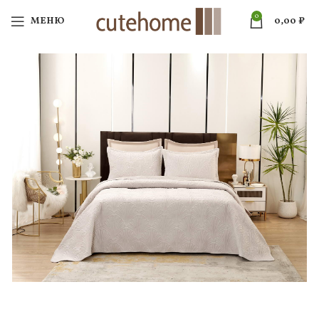
0
МЕНЮ
0,00
₽