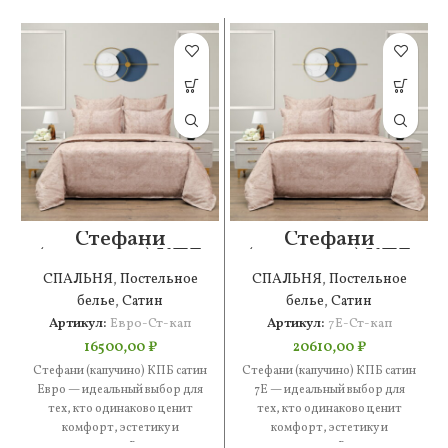
Стефани
Стефани
(капучино) КПБ
(капучино) КПБ
сатин Евро
сатин 7Е
СПАЛЬНЯ
,
Постельное
СПАЛЬНЯ
,
Постельное
белье
,
Сатин
белье
,
Сатин
Артикул:
Евро-Ст-кап
Артикул:
7Е-Ст-кап
16500,00
₽
20610,00
₽
Стефани (капучино) КПБ сатин
Стефани (капучино) КПБ сатин
Евро — идеальный выбор для
7Е — идеальный выбор для
тех, кто одинаково ценит
тех, кто одинаково ценит
комфорт, эстетику и
комфорт, эстетику и
практичность. В составе —
практичность. В составе —