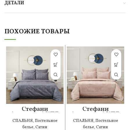
ДЕТАЛИ
ПОХОЖИЕ ТОВАРЫ
Стефани
Стефани
(антрацит) КПБ
(капучино) КПБ
сатин Евро
сатин 1.6
СПАЛЬНЯ
,
Постельное
СПАЛЬНЯ
,
Постельное
белье
,
Сатин
белье
,
Сатин