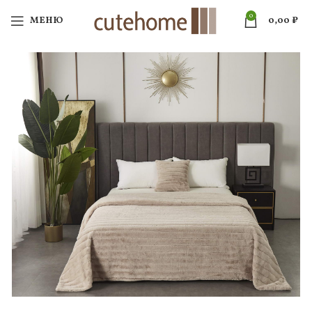
0
МЕНЮ
0,00
₽