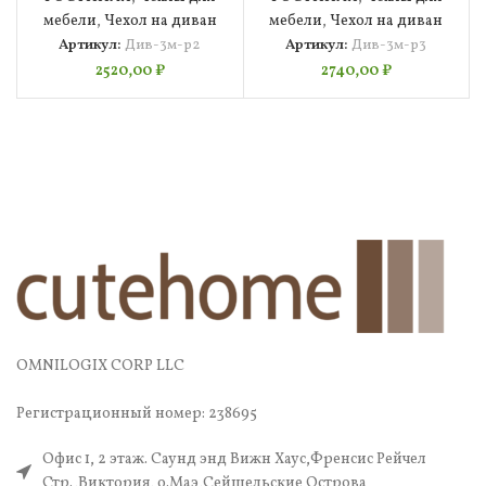
мебели
,
Чехол на диван
мебели
,
Чехол на диван
Артикул:
Див-3м-р2
Артикул:
Див-3м-р3
2520,00
₽
2740,00
₽
OMNILOGIX CORP LLC
Регистрационный номер: 238695
Офис 1, 2 этаж. Саунд энд Вижн Хаус,Френсис Рейчел
Стр.,Виктория, о.Маэ,Сейшельские Острова