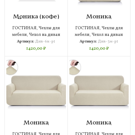
Моника (кофе)
Моника
Дивандек р1
(молоко)
Дивандек р1
ГОСТИНАЯ
,
Чехлы для
ГОСТИНАЯ
,
Чехлы для
мебели
,
Чехол на диван
мебели
,
Чехол на диван
Артикул:
Див-6к-р1
Артикул:
Див-3м-р1
1420,00
₽
1420,00
₽
Моника
Моника
(молоко)
(молоко)
Дивандек р2
Дивандек р3
ГОСТИНАЯ
,
Чехлы для
ГОСТИНАЯ
,
Чехлы для