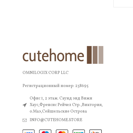
OMNILOGIX CORP LLC
Регистрационный номер: 238695
Офис 1, 2 этаж. Саунд энд Вижн
Хаус,Френсис Рейчел Стр.,Виктория,
о.Маэ,Сейшельские Острова
INFO@CUTEHOME.STORE