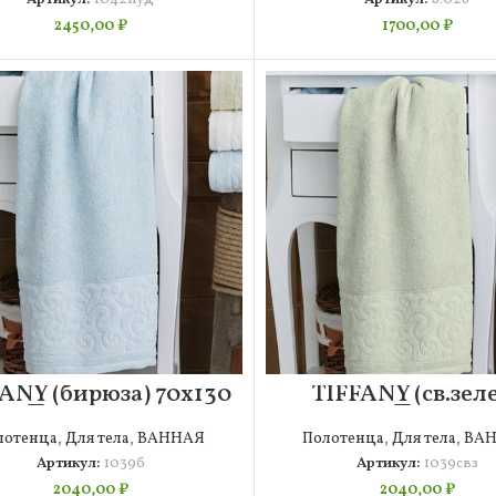
2450,00
₽
1700,00
₽
ANY (бирюза) 70х130
TIFFANY (св.зел
Полотенце
70х130 Полотен
лотенца
,
Для тела
,
ВАННАЯ
Полотенца
,
Для тела
,
ВА
Артикул:
1039б
Артикул:
1039свз
2040,00
₽
2040,00
₽