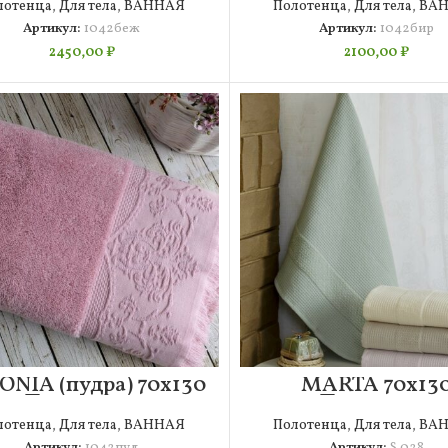
лотенца
,
Для тела
,
ВАННАЯ
Полотенца
,
Для тела
,
ВА
Артикул:
1042беж
Артикул:
1042бир
2450,00
₽
2100,00
₽
ONIA (пудра) 70х130
MARTA 70х13
Полотенце
Полотенце
Микрокоттон 1х4 
лотенца
,
Для тела
,
ВАННАЯ
Полотенца
,
Для тела
,
ВА
Артикул:
1042пуд
Артикул:
S.028