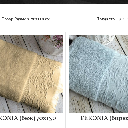
Товар Размер
70х130 см
Показать
9
RONIA (беж) 70х130
FERONIA (бирюз
Полотенце
70х130 Полотен