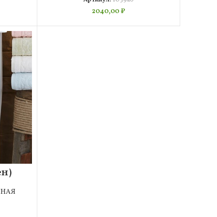
2040,00
₽
ен)
це
ННАЯ