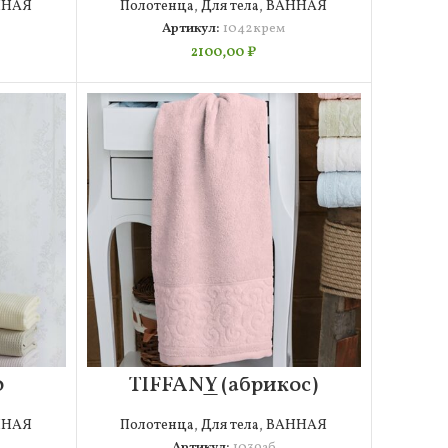
ННАЯ
Полотенца
,
Для тела
,
ВАННАЯ
Артикул:
1042крем
2100,00
₽
0
TIFFANY (абрикос)
70х130 Полотенце
(1шт)
ННАЯ
Полотенца
,
Для тела
,
ВАННАЯ
Артикул:
1039аб