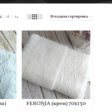
12
18
24
а)
FERONIA (крем) 70х130
це
Полотенце