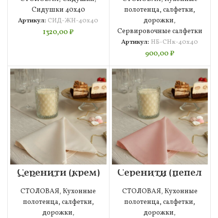
Сидушки 40х40
полотенца, салфетки,
Артикул:
СИД-ЖН-40х40
дорожки
,
Сервировочные салфетки
1320,00
₽
Артикул:
НБ-СНк-40х40
900,00
₽
Серенити (крем)
Серенити (пепел
Набор Салфеток
роза) Набор
40х40
Салфеток 40х40
СТОЛОВАЯ
,
Кухонные
СТОЛОВАЯ
,
Кухонные
полотенца, салфетки,
полотенца, салфетки,
дорожки
,
дорожки
,