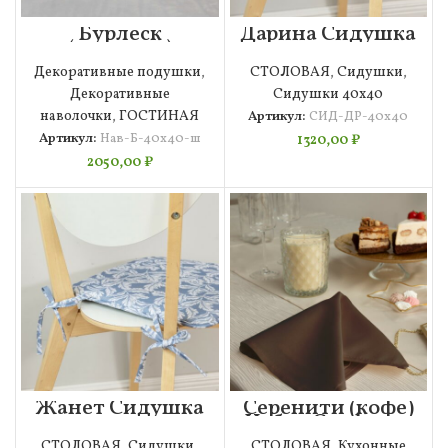
Бурлеск
Дарина Сидушка
(шоколад)
40х40
Наволочка
Декоративные подушки
,
СТОЛОВАЯ
,
Сидушки
,
40х40
Декоративные
Сидушки 40х40
наволочки
,
ГОСТИНАЯ
Артикул:
СИД-ДР-40х40
Артикул:
Нав-Б-40х40-ш
1320,00
₽
2050,00
₽
Жанет Сидушка
Серенити (кофе)
40х40
Набор Салфеток
40х40
СТОЛОВАЯ
,
Сидушки
,
СТОЛОВАЯ
,
Кухонные