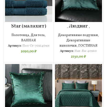
Star (малахит)
Людвиг
70х140
(малахит)
Полотенце
Наволочка
Полотенца
,
Для тела
,
Декоративные подушки
,
Махровое
40х60
ВАННАЯ
Декоративные
Артикул:
Пол-Ст-70х140мл
наволочки
,
ГОСТИНАЯ
Артикул:
Нав-Лм-40х60
2020,00
₽
2130,00
₽