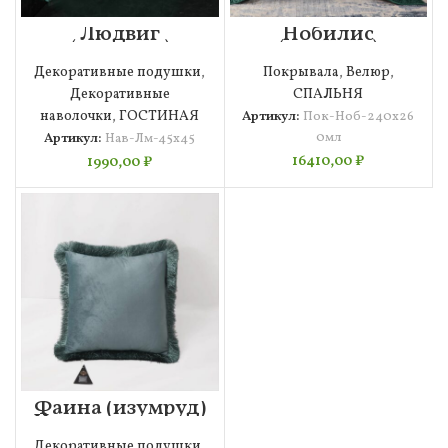
Людвиг
Нобилис
(малахит)
(малахит)
Наволочка 45х45
Покрывало
Декоративные подушки
,
Покрывала
,
Велюр
,
240х260
Декоративные
СПАЛЬНЯ
наволочки
,
ГОСТИНАЯ
Артикул:
Пок-Ноб-240х26
0мл
Артикул:
Нав-Лм-45х45
16410,00
₽
1990,00
₽
Фаина (изумруд)
Наволочка 45х45
Декоративные подушки
,