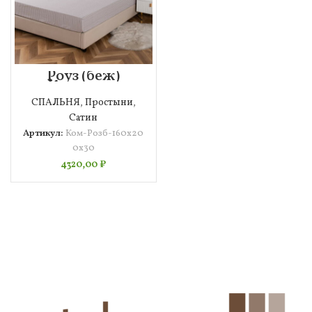
Роуз (беж)
Комплект
160х200х30
СПАЛЬНЯ
,
Простыни
,
Сатин
Артикул:
Ком-Розб-160х20
0х30
4320,00
₽