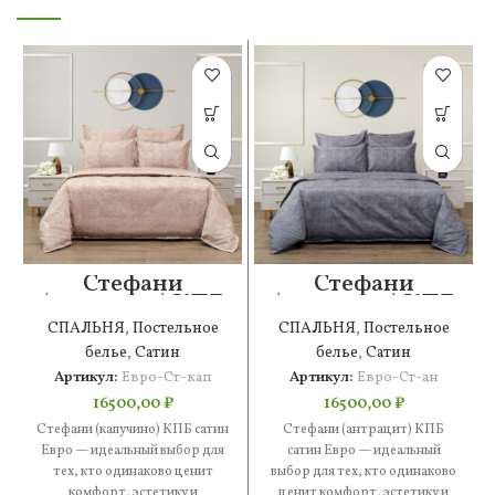
Стефани
Стефани
(капучино) КПБ
(антрацит) КПБ
сатин Евро
сатин Евро
СПАЛЬНЯ
,
Постельное
СПАЛЬНЯ
,
Постельное
белье
,
Сатин
белье
,
Сатин
Артикул:
Евро-Ст-кап
Артикул:
Евро-Ст-ан
16500,00
₽
16500,00
₽
Стефани (капучино) КПБ сатин
Стефани (антрацит) КПБ
Евро — идеальный выбор для
сатин Евро — идеальный
тех, кто одинаково ценит
выбор для тех, кто одинаково
комфорт, эстетику и
ценит комфорт, эстетику и