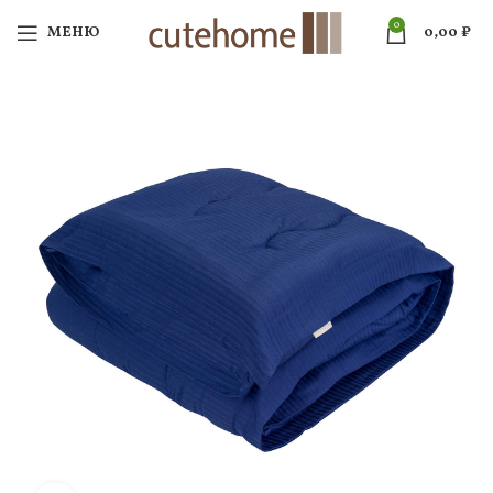
0
МЕНЮ
0,00
₽