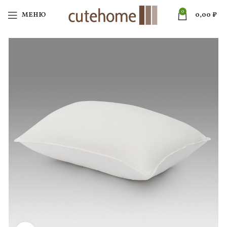
0
МЕНЮ
0,00
₽