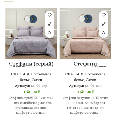
Стефани (серый)
Стефани
КПБ сатин 1.6
(капучино) КПБ
сатин 1.6
СПАЛЬНЯ
,
Постельное
СПАЛЬНЯ
,
Постельное
белье
,
Сатин
белье
,
Сатин
Артикул:
1.6-Ст-сер
Артикул:
1.6-Ст-кап
11180,00
₽
11180,00
₽
Стефани (серый) КПБ сатин 1.6
Стефани (капучино) КПБ сатин
— идеальный выбор для тех,
1.6 — идеальный выбор для
кто одинаково ценит
тех, кто одинаково ценит
комфорт, эстетику и
комфорт, эстетику и