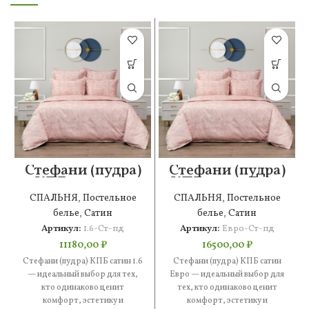
Стефани (пудра)
Стефани (пудра)
КПБ сатин 1.6
КПБ сатин Евро
СПАЛЬНЯ
,
Постельное
СПАЛЬНЯ
,
Постельное
белье
,
Сатин
белье
,
Сатин
Артикул:
1.6-Ст-пд
Артикул:
Евро-Ст-пд
11180,00
₽
16500,00
₽
Стефани (пудра) КПБ сатин 1.6
Стефани (пудра) КПБ сатин
— идеальный выбор для тех,
Евро — идеальный выбор для
кто одинаково ценит
тех, кто одинаково ценит
комфорт, эстетику и
комфорт, эстетику и