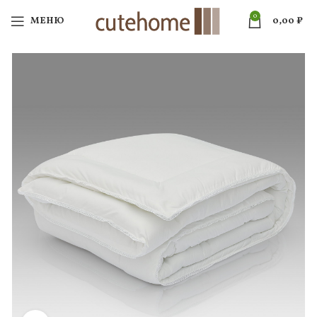
0
МЕНЮ
0,00
₽