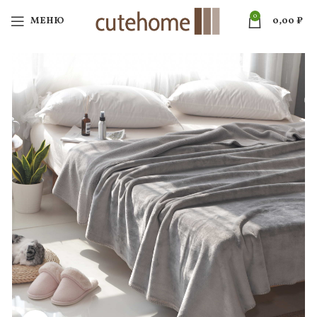
0
МЕНЮ
0,00
₽