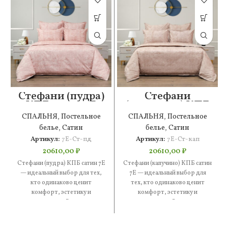
Стефани (пудра)
Стефани
КПБ сатин 7Е
(капучино) КПБ
сатин 7Е
СПАЛЬНЯ
,
Постельное
СПАЛЬНЯ
,
Постельное
белье
,
Сатин
белье
,
Сатин
Артикул:
7Е-Ст-пд
Артикул:
7Е-Ст-кап
20610,00
₽
20610,00
₽
Стефани (пудра) КПБ сатин 7Е
Стефани (капучино) КПБ сатин
— идеальный выбор для тех,
7Е — идеальный выбор для
кто одинаково ценит
тех, кто одинаково ценит
комфорт, эстетику и
комфорт, эстетику и
практичность. В составе —
практичность. В составе —