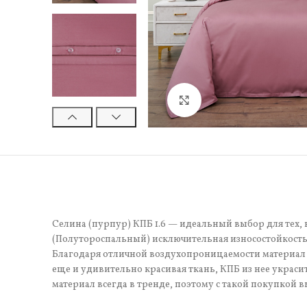
Нажмите, чтобы увели
Селина (пурпур) КПБ 1.6 — идеальный выбор для тех, 
(Полутороспальный) исключительная износостойкость.
Благодаря отличной воздухопроницаемости материал 
еще и удивительно красивая ткань, КПБ из нее украси
материал всегда в тренде, поэтому с такой покупкой в