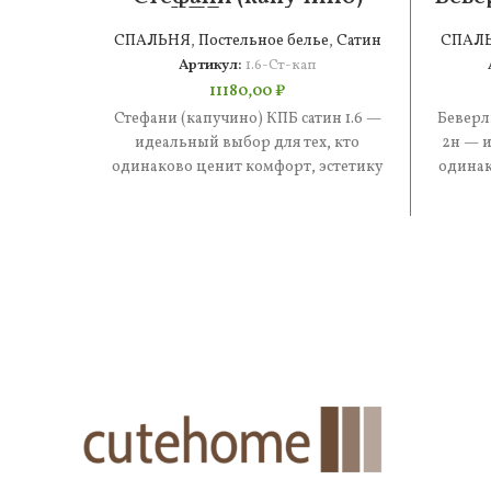
КПБ сатин 1.6
СПАЛЬНЯ
,
Постельное белье
,
Сатин
СПАЛ
Артикул:
1.6-Ст-кап
11180,00
₽
Стефани (капучино) КПБ сатин 1.6 —
Беверл
идеальный выбор для тех, кто
2н — и
одинаково ценит комфорт, эстетику
одинак
и практичность. В составе —
и