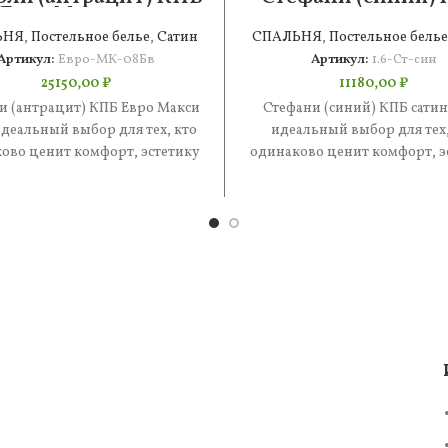
Евро Макси 2н
сатин 1.6
ЬНЯ
,
Постельное белье
,
Сатин
СПАЛЬНЯ
,
Постельное белье
Артикул:
Евро-МК-08Бв
Артикул:
1.6-Ст-син
25150,00
₽
11180,00
₽
и (антрацит) КПБ Евро Макси
Стефани (синий) КПБ сатин
деальный выбор для тех, кто
идеальный выбор для тех,
ово ценит комфорт, эстетику
одинаково ценит комфорт, э
 практичность. В составе
и практичность. В состав