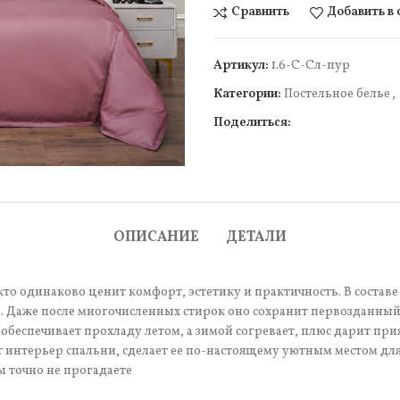
Сравнить
Добавить в
Артикул:
1.6-С-Сл-пур
Категории:
Постельное белье
,
Поделиться:
чить
ОПИСАНИЕ
ДЕТАЛИ
кто одинаково ценит комфорт, эстетику и практичность. В состав
 Даже после многочисленных стирок оно сохранит первозданный 
обеспечивает прохладу летом, а зимой согревает, плюс дарит пр
т интерьер спальни, сделает ее по-настоящему уютным местом дл
ы точно не прогадаете