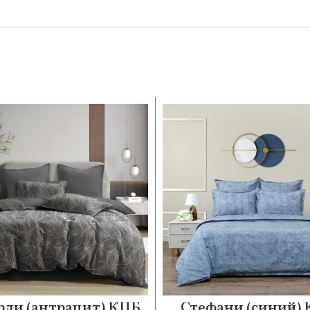
рли (антрацит) КПБ
Стефани (синий)