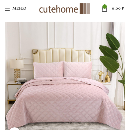
0
МЕНЮ
0,00
₽