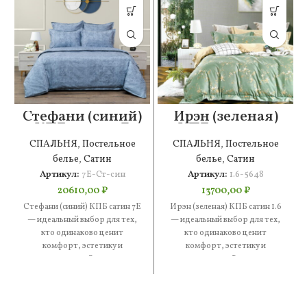
Стефани (синий)
Ирэн (зеленая)
КПБ сатин 7Е
КПБ сатин 1.6
СПАЛЬНЯ
,
Постельное
СПАЛЬНЯ
,
Постельное
белье
,
Сатин
белье
,
Сатин
Артикул:
7Е-Ст-син
Артикул:
1.6-5648
20610,00
₽
13700,00
₽
Стефани (синий) КПБ сатин 7Е
Ирэн (зеленая) КПБ сатин 1.6
— идеальный выбор для тех,
— идеальный выбор для тех,
кто одинаково ценит
кто одинаково ценит
комфорт, эстетику и
комфорт, эстетику и
практичность. В составе —
практичность. В составе —