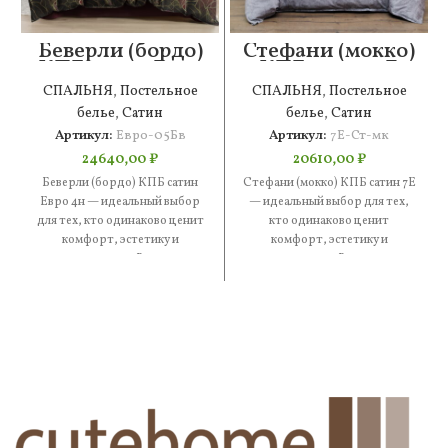
Беверли (бордо)
Стефани (мокко)
КПБ сатин Евро
КПБ сатин 7Е
4н
СПАЛЬНЯ
,
Постельное
СПАЛЬНЯ
,
Постельное
белье
,
Сатин
белье
,
Сатин
Артикул:
Евро-05Бв
Артикул:
7Е-Ст-мк
24640,00
₽
20610,00
₽
Беверли (бордо) КПБ сатин
Стефани (мокко) КПБ сатин 7Е
Евро 4н — идеальный выбор
— идеальный выбор для тех,
для тех, кто одинаково ценит
кто одинаково ценит
комфорт, эстетику и
комфорт, эстетику и
практичность. В составе
практичность. В составе —