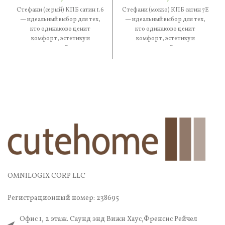
Стефани (серый) КПБ сатин 1.6
Стефани (мокко) КПБ сатин 7Е
— идеальный выбор для тех,
— идеальный выбор для тех,
кто одинаково ценит
кто одинаково ценит
комфорт, эстетику и
комфорт, эстетику и
практичность. В составе —
практичность. В составе —
OMNILOGIX CORP LLC
Регистрационный номер: 238695
Офис 1, 2 этаж. Саунд энд Вижн Хаус,Френсис Рейчел