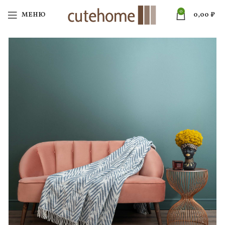
0
МЕНЮ
0,00
₽