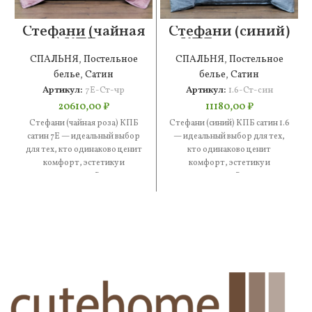
Стефани (чайная
Стефани (синий)
роза) КПБ сатин
КПБ сатин 1.6
7Е
СПАЛЬНЯ
,
Постельное
СПАЛЬНЯ
,
Постельное
белье
,
Сатин
белье
,
Сатин
Артикул:
7Е-Ст-чр
Артикул:
1.6-Ст-син
20610,00
₽
11180,00
₽
Стефани (чайная роза) КПБ
Стефани (синий) КПБ сатин 1.6
сатин 7Е — идеальный выбор
— идеальный выбор для тех,
для тех, кто одинаково ценит
кто одинаково ценит
комфорт, эстетику и
комфорт, эстетику и
практичность. В составе
практичность. В составе —