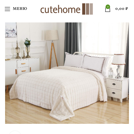
0
МЕНЮ
0,00
₽