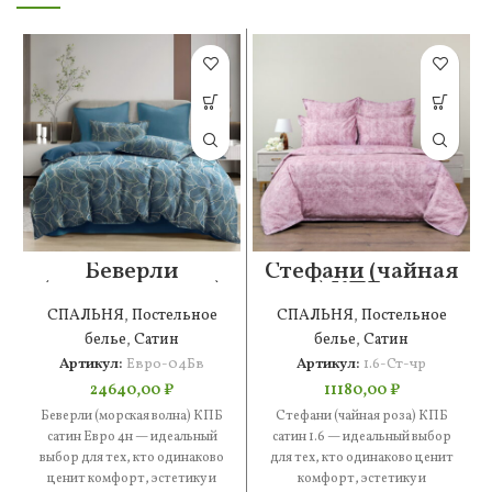
Беверли
Стефани (чайная
(морская волна)
роза) КПБ сатин
КПБ сатин Евро
1.6
СПАЛЬНЯ
,
Постельное
СПАЛЬНЯ
,
Постельное
4н
белье
,
Сатин
белье
,
Сатин
Артикул:
Евро-04Бв
Артикул:
1.6-Ст-чр
24640,00
₽
11180,00
₽
Беверли (морская волна) КПБ
Стефани (чайная роза) КПБ
сатин Евро 4н — идеальный
сатин 1.6 — идеальный выбор
выбор для тех, кто одинаково
для тех, кто одинаково ценит
ценит комфорт, эстетику и
комфорт, эстетику и