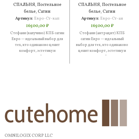
сатин Евро
сатин Евро
СПАЛЬНЯ
,
Постельное
СПАЛЬНЯ
,
Постельное
белье
,
Сатин
белье
,
Сатин
Артикул:
Евро-Ст-кап
Артикул:
Евро-Ст-ан
16500,00
₽
16500,00
₽
Стефани (капучино) КПБ сатин
Стефани (антрацит) КПБ
Евро — идеальный выбор для
сатин Евро — идеальный
тех, кто одинаково ценит
выбор для тех, кто одинаково
комфорт, эстетику и
ценит комфорт, эстетику и
практичность. В составе —
практичность. В составе —
OMNILOGIX CORP LLC