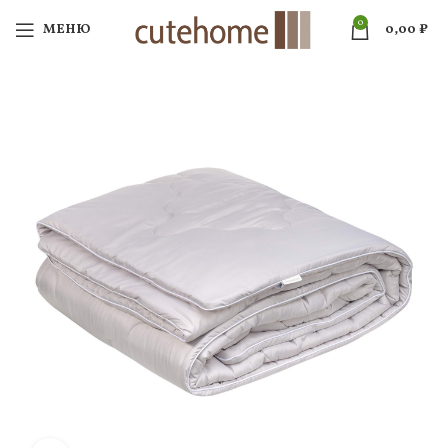
0
МЕНЮ
0,00
₽